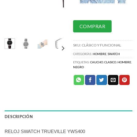
COMPRAR
SKU:
CLÁSICO Y FUNCIONAL
CATEGORÍAS:
HOMBRE
,
SWATCH
ETIQUETAS:
CAUCHO
,
CLASICO
,
HOMBRE
,
NEGRO
DESCRIPCIÓN
RELOJ SWATCH TRUEVILLE YWS400