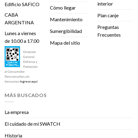
interior
Edificio SAFICO
Cómo llegar
CABA
Plan canje
Mantenimiento
ARGENTINA
Preguntas
Sumergibilidad
Lunes a viernes
Frecuentes
de 10.00 a 17.00
Mapa del sitio
Dirección
General
Defensa y
Protección
al Consumidor.
Para consultas y/o
denuncias
Ingrese aquí
MÁS BUSCADOS
La empresa
El cuidado de mi SWATCH
Historia