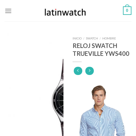
Skip
0
to
content
INICIO
/
SWATCH
/
HOMBRE
RELOJ SWATCH
TRUEVILLE YWS400