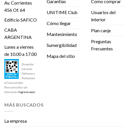
Garantias
Como comprar
Av. Corrientes
456 Of. 64
UNITIME Club
Usuarios del
interior
Edificio SAFICO
Cómo llegar
CABA
Plan canje
Mantenimiento
ARGENTINA
Preguntas
Sumergibilidad
Lunes a viernes
Frecuentes
de 10.00 a 17.00
Mapa del sitio
Dirección
General
Defensa y
Protección
al Consumidor.
Para consultas y/o
denuncias
Ingrese aquí
MÁS BUSCADOS
La empresa