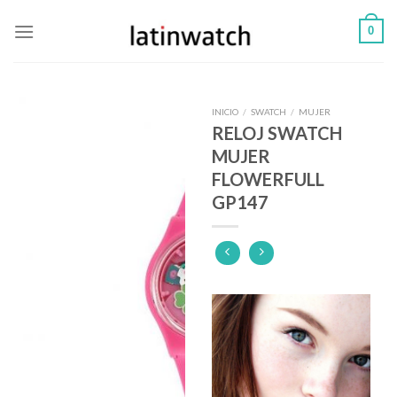
Skip
0
to
content
INICIO
/
SWATCH
/
MUJER
RELOJ SWATCH
MUJER
FLOWERFULL
GP147