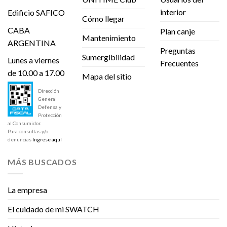
interior
Edificio SAFICO
Cómo llegar
CABA
Plan canje
Mantenimiento
ARGENTINA
Preguntas
Sumergibilidad
Lunes a viernes
Frecuentes
de 10.00 a 17.00
Mapa del sitio
Dirección
General
Defensa y
Protección
al Consumidor.
Para consultas y/o
denuncias
Ingrese aquí
MÁS BUSCADOS
La empresa
El cuidado de mi SWATCH