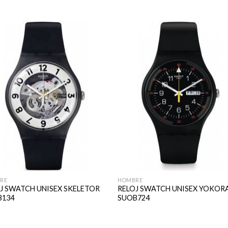
RE
HOMBRE
J SWATCH UNISEX SKELETOR
RELOJ SWATCH UNISEX YOKOR
B134
SUOB724