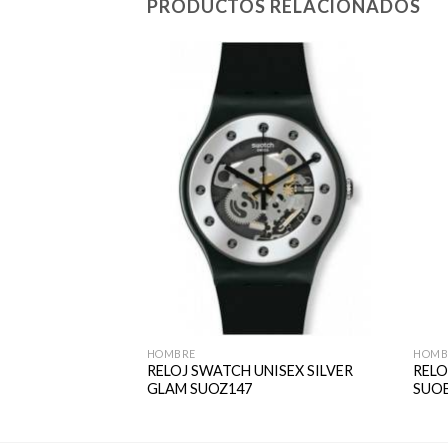
PRODUCTOS RELACIONADOS
HOMBRE
HOMB
NISEX NEW
RELOJ SWATCH UNISEX SILVER
RELO
GLAM SUOZ147
SUO