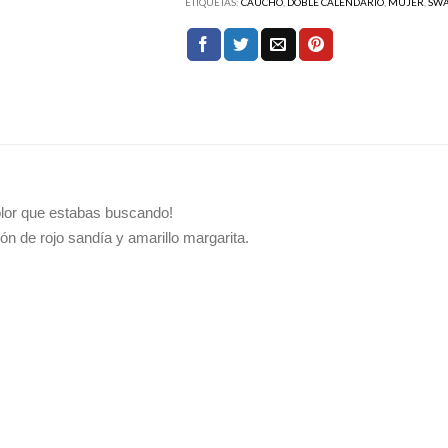
ETIQUETAS:
CAUCHO
,
DOBLE CALENDARIO
,
MUJER
,
SWA
olor que estabas buscando!
ón de rojo sandía y amarillo margarita.