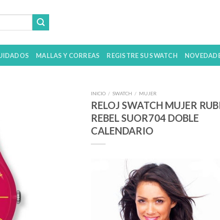
UIDADOS
MALLAS Y CORREAS
REGISTRE SU SWATCH
NOVEDAD
INICIO
/
SWATCH
/
MUJER
RELOJ SWATCH MUJER RUB
REBEL SUOR704 DOBLE
CALENDARIO