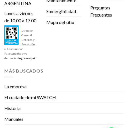
Mantenimiento
ARGENTINA
Preguntas
Sumergibilidad
Lunes a viernes
Frecuentes
de 10.00 a 17.00
Mapa del sitio
Dirección
General
Defensa y
Protección
al Consumidor.
Para consultas y/o
denuncias
Ingrese aquí
MÁS BUSCADOS
La empresa
El cuidado de mi SWATCH
Historia
Manuales