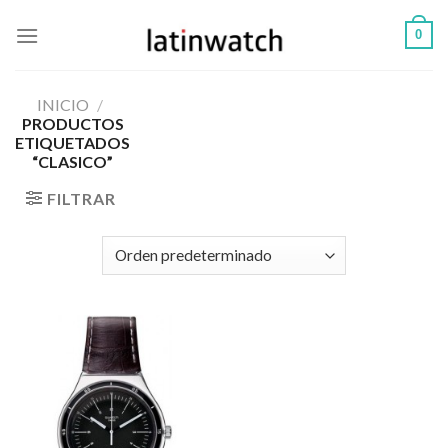
Skip
0
to
content
INICIO
/
PRODUCTOS
ETIQUETADOS
“CLASICO”
FILTRAR