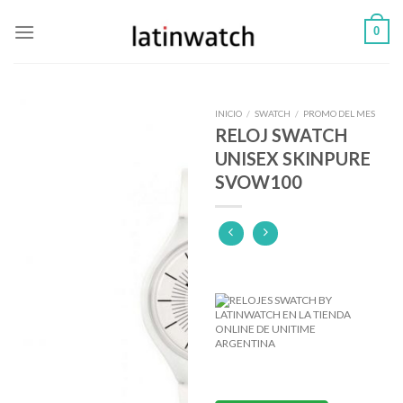
Skip
0
to
content
INICIO
/
SWATCH
/
PROMO DEL MES
RELOJ SWATCH
UNISEX SKINPURE
SVOW100