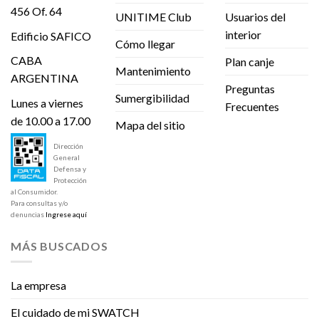
456 Of. 64
UNITIME Club
Usuarios del
interior
Edificio SAFICO
Cómo llegar
CABA
Plan canje
Mantenimiento
ARGENTINA
Preguntas
Sumergibilidad
Lunes a viernes
Frecuentes
de 10.00 a 17.00
Mapa del sitio
Dirección
General
Defensa y
Protección
al Consumidor.
Para consultas y/o
denuncias
Ingrese aquí
MÁS BUSCADOS
La empresa
El cuidado de mi SWATCH