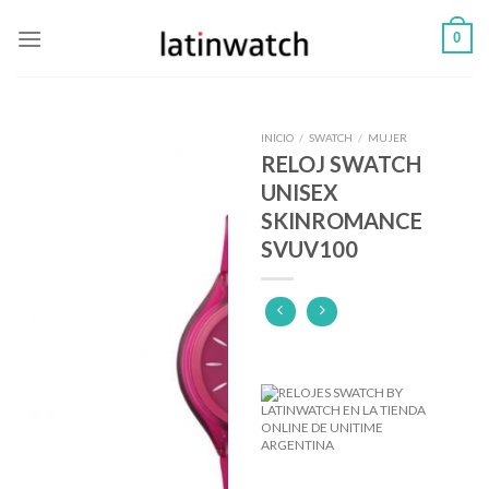
Skip
0
to
content
INICIO
/
SWATCH
/
MUJER
RELOJ SWATCH
UNISEX
SKINROMANCE
SVUV100