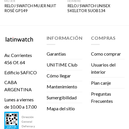
MUJER
HOMBRE
RELOJ SWATCH MUJER NUIT
RELOJ SWATCH UNISEX
ROSÉ GP149
SKELETOR SUOB134
INFORMACIÓN
COMPRAS
Garantias
Como comprar
Av. Corrientes
456 Of. 64
UNITIME Club
Usuarios del
interior
Edificio SAFICO
Cómo llegar
CABA
Plan canje
Mantenimiento
ARGENTINA
Preguntas
Sumergibilidad
Lunes a viernes
Frecuentes
de 10.00 a 17.00
Mapa del sitio
Dirección
General
Defensa y