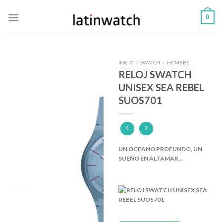
Skip
0
to
content
INICIO
/
SWATCH
/
HOMBRE
RELOJ SWATCH
UNISEX SEA REBEL
SUOS701
UN OCEANO PROFUNDO, UN
SUEÑO EN ALTAMAR…