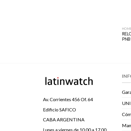
HOM
REL
PNB
IN
Gara
Av. Corrientes 456 Of. 64
UNI
Edificio SAFICO
Cómo
CABA ARGENTINA
Man
Lunes a viernes de 10.00 a 17.00