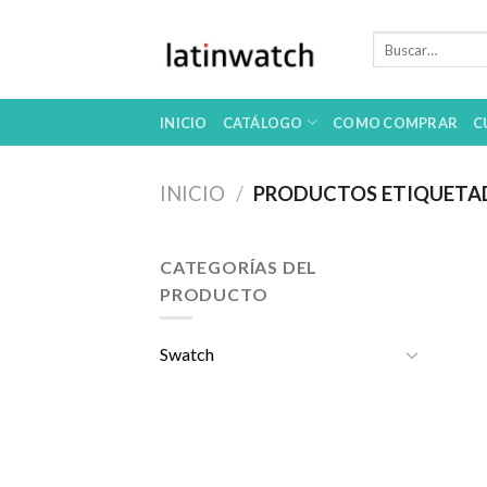
Skip
to
Buscar
por:
content
INICIO
CATÁLOGO
COMO COMPRAR
C
INICIO
/
PRODUCTOS ETIQUETA
CATEGORÍAS DEL
PRODUCTO
Swatch