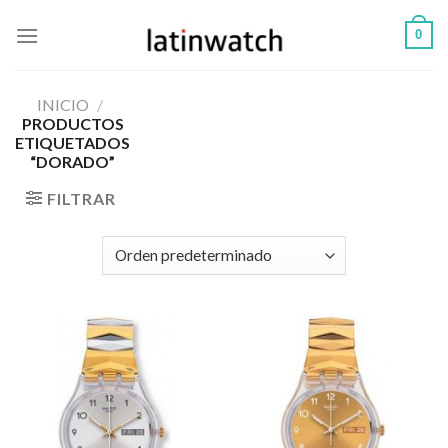
Skip
0
to
content
INICIO
/
PRODUCTOS
ETIQUETADOS
“DORADO”
FILTRAR