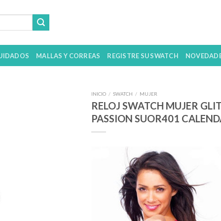
UIDADOS
MALLAS Y CORREAS
REGISTRE SU SWATCH
NOVEDAD
INICIO
/
SWATCH
/
MUJER
RELOJ SWATCH MUJER GLI
PASSION SUOR401 CALEN