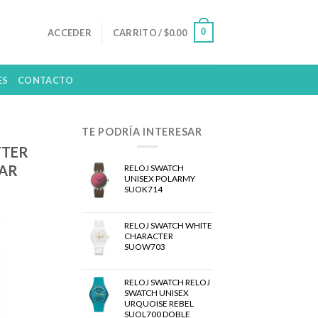
0
ACCEDER
CARRITO /
$
0.00
ES
CONTACTO
TE PODRÍA INTERESAR
TTER
DAR
RELOJ SWATCH
UNISEX POLARMY
SUOK714
RELOJ SWATCH WHITE
CHARACTER
SUOW703
RELOJ SWATCH RELOJ
SWATCH UNISEX
URQUOISE REBEL
SUOL700 DOBLE