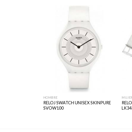
HOMBRE
MUJE
UJER MAGLIETTA
RELOJ SWATCH UNISEX SKINPURE
RELO
SVOW100
LK34